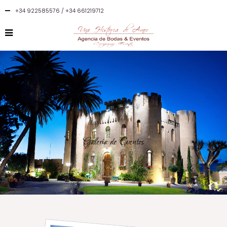
+34 922585576 / +34 661219712
Galería de Eventos