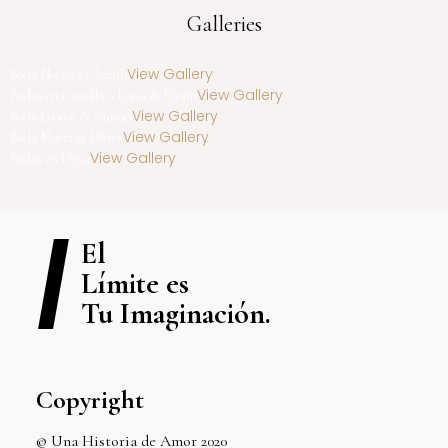
Galleries
View Gallery
Boda Noelia y Chechu
View Gallery
Bodas en Castillo – Lucia & Efrain
View Gallery
Boda Leonor & Samuel
View Gallery
Boda María & Ulises
View Gallery
Bodas en Playa
El
Límite es
Tu Imaginación.
Copyright
© Una Historia de Amor 2020