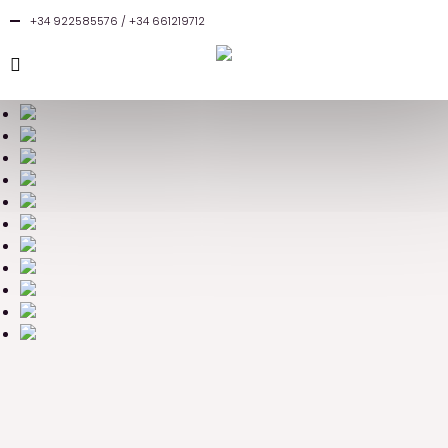
+34 922585576 / +34 661219712