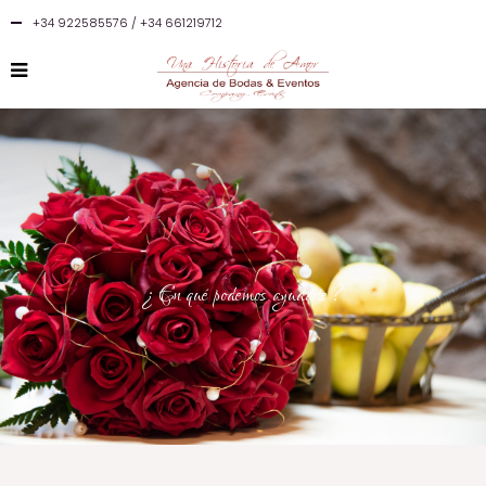
+34 922585576 / +34 661219712
¿ En qué podemos ayudarte ?